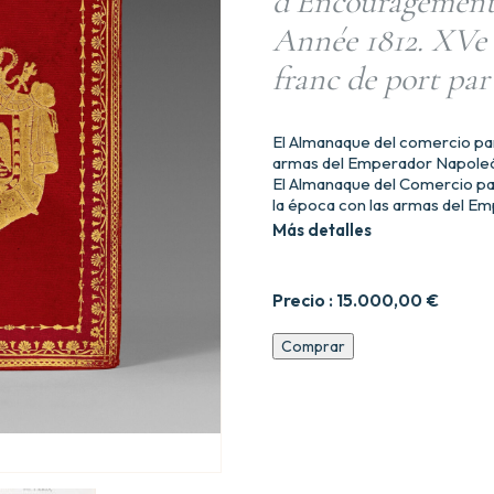
d’Encouragement 
Année 1812. XVe an
franc de port par
El Almanaque del comercio par
armas del Emperador Napoleón
El Almanaque del Comercio pa
la época con las armas del E
Más detalles
Precio :
15.000,00
€
par
Comprar
J.
de
la
Tynna,
de
la
Société