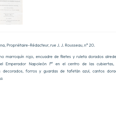
d’Encouragement
pour
l’Industrie
nationale.
Année
1812.
XVe
année.
Prix
:
ynna, Propriétaire-Rédacteur, rue J. J. Rousseau, n° 20.
10
fr.,
no marroquín rojo, encuadre de filetes y ruleta dorados alrede
et
13
er
el Emperador Napoleón I
en el centro de las cubiertas,
fr.,
 decorados, forros y guardas de tafetán azul, cantos dor
franc
de
ca
.
port
par
la
poste,
pour
tout
l’Empire.
cantidad