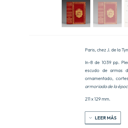
Paris, chez J. de la T
In-8 de 1039 pp. Ple
escudo de armas d
ornamentado, cortes
armoriada de la épo
211 x 129 mm.
LEER MÁS