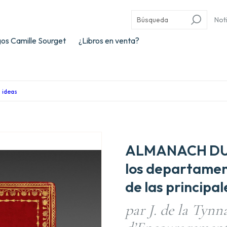
Not
os Camille Sourget
¿Libros en venta?
s ideas
ALMANACH DU 
los departament
de las principa
par J. de la Tynna