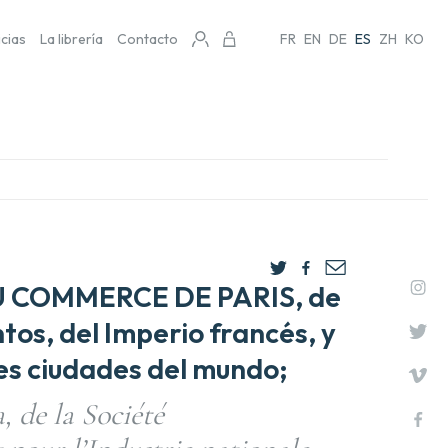
icias
La librería
Contacto
FR
EN
DE
ES
ZH
KO
COMMERCE DE PARIS, de
os, del Imperio francés, y
les ciudades del mundo;
, de la Société