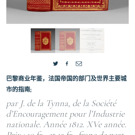
巴黎商业年鉴，法国帝国的部门及世界主要城
市的指南;
par J. de la Tynna, de la Société
d’Encouragement pour l’Industrie
nationale. Année 1812. XVe année.
Prix : 10 fr., et 13 fr., franc de port