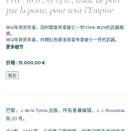
par la poste, pour tout l’Empire.
1812年商贸年鉴，因时期皇帝拿破仑一世(1769-1821)的武器捆
绑。
1812年商贸年鉴，时期红色摩洛哥皇帝拿破仑一世的武器。
更多细节
价格 :
15.000,00
€
par
购买
J.
de
la
Tynna,
de
la
巴黎，J. de la Tynna 出版，所有者兼编辑，J. J. Rousseau
Société
d’Encouragement
街 20 号。
pour
l’Industrie