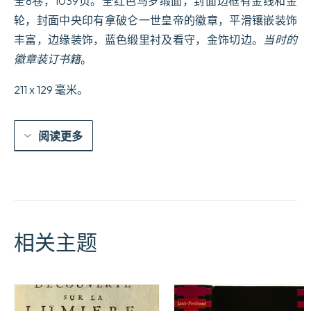
全8卷，1039页。全红色马罗缎面，封面边框有金线和金
nationale.
Année
轮，封面中央印有拿破仑一世皇帝的徽章，平滑镶嵌装饰
1812.
XVe
丰富，边缘装饰，蓝色缎里衬及看守，金饰切边。
当时的
année.
徽章装订书籍
。
Prix
:
10
211 x 129 毫米。
fr.,
et
13
阅读更多
fr.,
franc
de
port
par
la
poste,
pour
相关主题
tout
l’Empire.
数
量