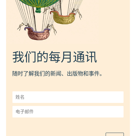
我们的每月通讯
随时了解我们的新闻、出版物和事件。
姓
名
*
电
子
邮
件
*