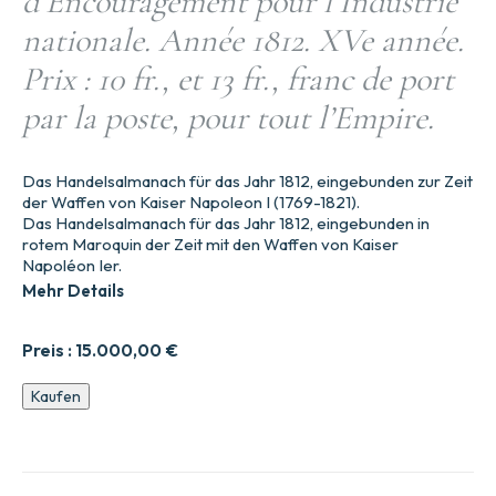
d’Encouragement pour l’Industrie
nationale. Année 1812. XVe année.
Prix : 10 fr., et 13 fr., franc de port
par la poste, pour tout l’Empire.
Das Handelsalmanach für das Jahr 1812, eingebunden zur Zeit
der Waffen von Kaiser Napoleon I (1769-1821).
Das Handelsalmanach für das Jahr 1812, eingebunden in
rotem Maroquin der Zeit mit den Waffen von Kaiser
Napoléon Ier.
Mehr Details
Preis :
15.000,00
€
par
Kaufen
J.
de
la
Tynna,
de