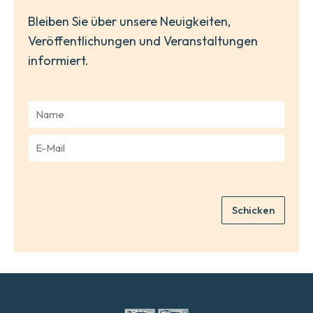
Bleiben Sie über unsere Neuigkeiten,
Veröffentlichungen und Veranstaltungen
informiert.
N
a
m
E
e
-
*
M
a
i
Schicken
l
*