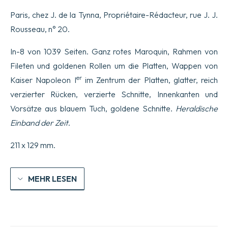
la
Paris, chez J. de la Tynna, Propriétaire-Rédacteur, rue J. J.
Société
d’Encouragement
Rousseau, n° 20.
pour
l’Industrie
In-8 von 1039 Seiten. Ganz rotes Maroquin, Rahmen von
nationale.
Année
Fileten und goldenen Rollen um die Platten, Wappen von
1812.
er
Kaiser Napoleon I
im Zentrum der Platten, glatter, reich
XVe
année.
verzierter Rücken, verzierte Schnitte, Innenkanten und
Prix
:
Vorsätze aus blauem Tuch, goldene Schnitte.
Heraldische
10
Einband der Zeit
.
fr.,
et
13
211 x 129 mm.
fr.,
franc
de
MEHR LESEN
port
par
la
poste,
pour
tout