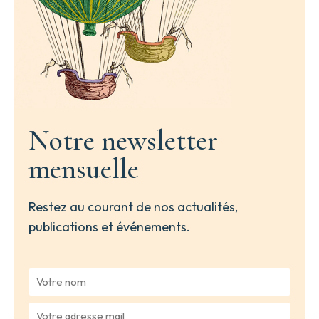
Notre newsletter
mensuelle
Restez au courant de nos actualités,
publications et événements.
V
o
t
V
r