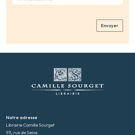
o
e
t
n
r
o
e
m
Envoyer
a
*
d
r
e
s
s
e
m
a
i
l
*
Notre adresse
Librairie Camille Sourget
93, rue de Seine