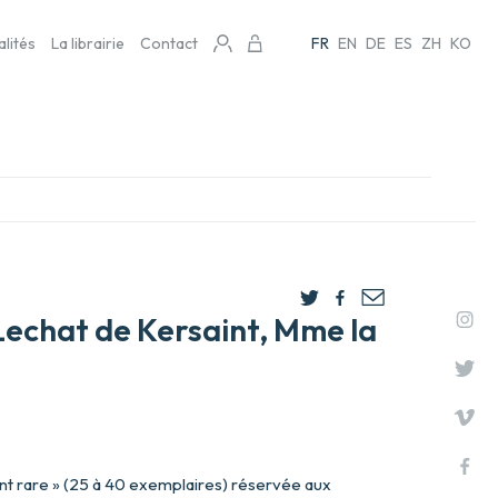
alités
La librairie
Contact
FR
EN
DE
ES
ZH
KO
Lechat de Kersaint, Mme la
nt rare » (25 à 40 exemplaires) réservée aux