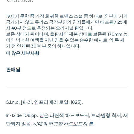
19세기 문학 중 가장 희귀한 로맨스 소설 중 하나로, 외부에 거의
공개되지 않고 듀라스 공작부인의 친지들에게만 배포된7 25에
서 40부 정도로 추정되는 오리지널 판입니다.
보존 상태가 뛰어나며, 출판사의 제본 상태로 보존된 170mm 높
이의 넉넉한 여백을 지닌 믿을 수 없는 순수한 예시로, 약 두 세
기 전 인쇄된 30여 부 중의 하나입니다.
더 많은 세부사항
판매됨
S.l.n.d. [파리, 임프리메리 로얄, 1823].
In-12 de 108 pp. 짙은 파란색 하드보드지, 브라델형 척서, 재
단되지 않음.
시대의 희귀한 하드보드지 본
.