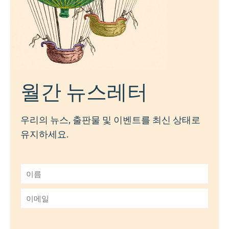
월간 뉴스레터
우리의 뉴스, 출판물 및 이벤트를 최신 상태로
유지하세요.
이
름
*
이
메
일
*