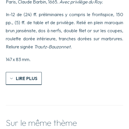
Paris, Claude Barbin, 1665.
Avec privilège du Roy.
morales.
In-12 de (24) ff. préliminaires y compris le frontispice, 150
pp., (5) ff. de table et de privilège. Relié en plein maroquin
brun janséniste, dos à nerfs, double filet or sur les coupes,
roulette dorée intérieure, tranches dorées sur marbrures.
Reliure signée
Trautz-Bauzonnet
.
147 x 83 mm.
LIRE PLUS
Sur le même thème