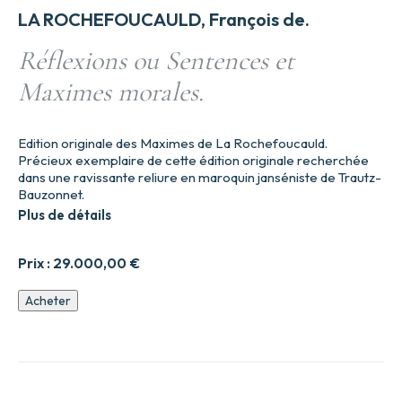
LA ROCHEFOUCAULD, François de.
Réflexions ou Sentences et
Maximes morales.
Edition originale des Maximes de La Rochefoucauld.
Précieux exemplaire de cette édition originale recherchée
dans une ravissante reliure en maroquin janséniste de Trautz-
Bauzonnet.
Plus de détails
Prix :
29.000,00
€
quantité
Acheter
de
Réflexions
ou
Sentences
et
Maximes