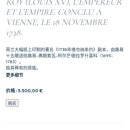
ROY (LOUIS XV), L’EMPEREUR
ET L’EMPIRE. CONCLU A
VIENNE, LE 18 NOVEMBRE
1738.
荷兰大幅纸上印制的著名《1738年维也纳条约》副本，由路易
十五赠送给路易-弗朗索瓦-阿尔芒·德·拉罗什富科（1695-
1783）。
极其稀有的原版。
更多细节
价格 :
5.500,00
€
法
购买
王
（路
易
十