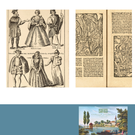
签
署。
数
量