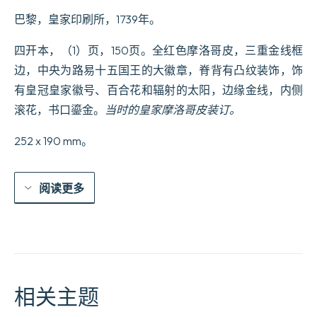
五）、
皇
巴黎，皇家印刷所，1739年。
帝
及
四开本，（1）页，150页。全红色摩洛哥皮，三重金线框
帝
边，中央为路易十五国王的大徽章，脊背有凸纹装饰，饰
国
之
有皇冠皇家徽号、百合花和辐射的太阳，边缘金线，内侧
间
滚花，书口鎏金。
当时的皇家摩洛哥皮装订。
的
和
252 x 190 mm。
平
条
约。
于
阅读更多
1738
年
11
月
18
日
维
相关主题
也
纳