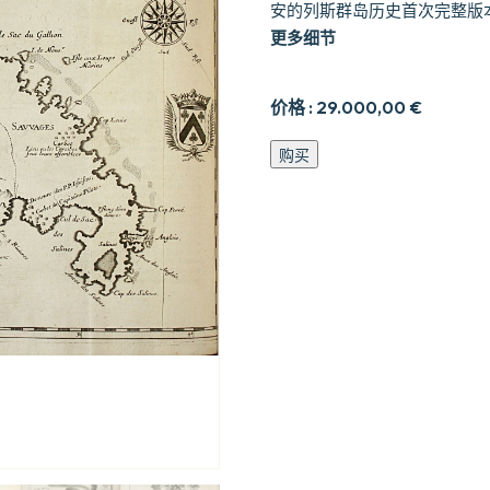
安的列斯群岛历史首次完整版
更多细节
价格 :
29.000,00
€
Histoire
购买
ge9ne9rale
des
Antilles
habite9es
par
les
Frane7ois
数
量