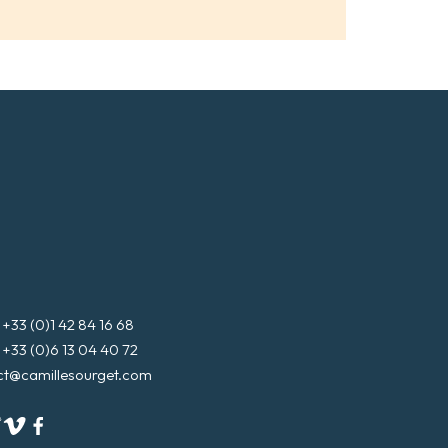
3 (0)1 42 84 16 68
3 (0)6 13 04 40 72
ct@camillesourget.com