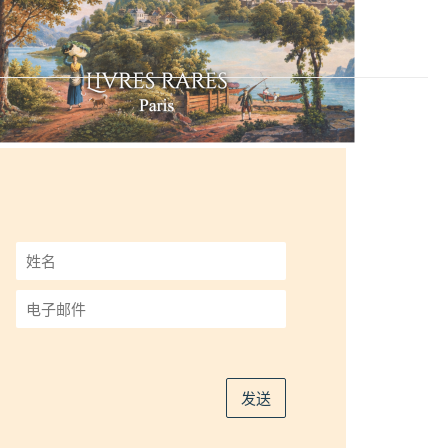
姓
名
*
电
子
邮
件
*
发送