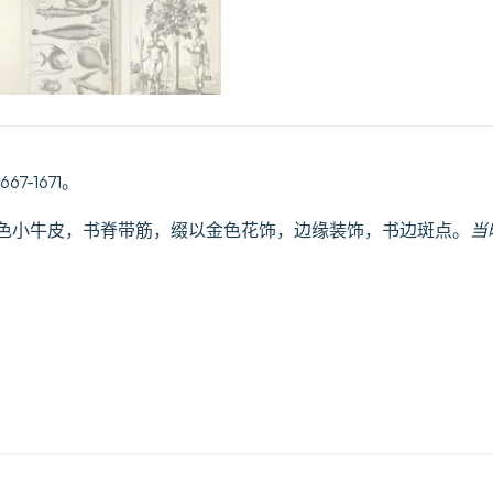
7-1671。
棕色小牛皮，书脊带筋，缀以金色花饰，边缘装饰，书边斑点。
当