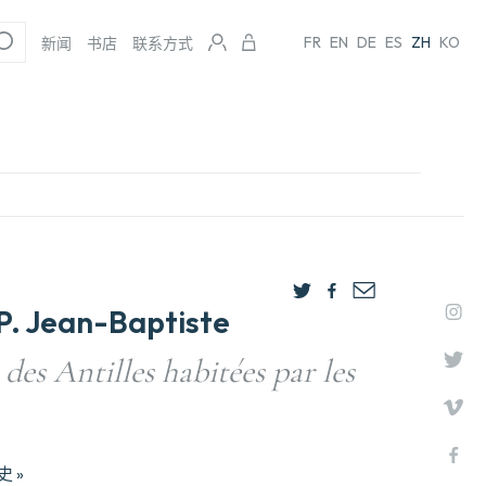
FR
EN
DE
ES
ZH
KO
新闻
书店
联系方式
P. Jean-Baptiste
 des Antilles habitées par les
史 »