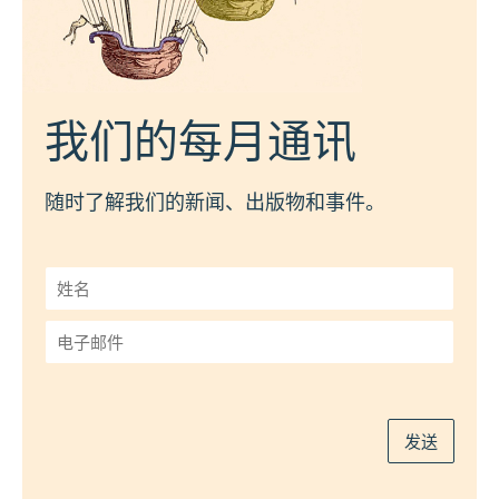
我们的每月通讯
随时了解我们的新闻、出版物和事件。
姓
名
*
电
子
邮
件
*
发送