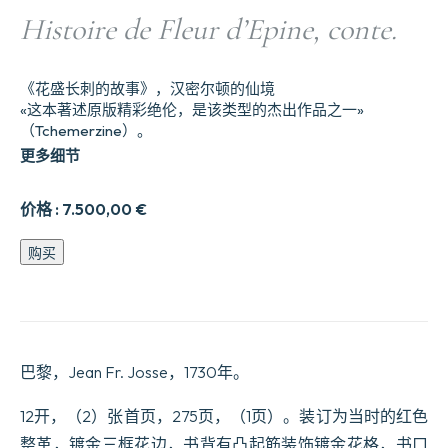
Histoire de Fleur d’Epine, conte.
《花盛长刺的故事》，汉密尔顿的仙境
«这本著述原版精彩绝伦，是该类型的杰出作品之一»
（Tchemerzine）。
更多细节
价格 :
7.500,00
€
Histoire
购买
de
Fleur
dEpine,
conte.
数
量
巴黎，Jean Fr. Josse，1730年。
12开，（2）张首页，275页，（1页）。装订为当时的红色
整革，镀金三框花边，书背有凸起筋装饰镀金花格，书口