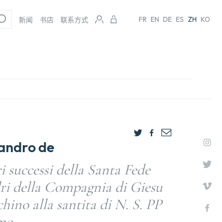
FR
EN
DE
ES
ZH
KO
新闻
书店
联系方式
andro de
ci successi della Santa Fede
ri della Compagnia di Giesu
hino alla santita di N. S. PP
mo.