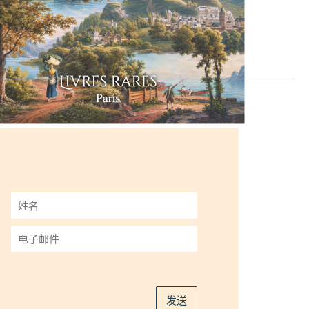
姓
名
*
电
子
邮
件
*
发送