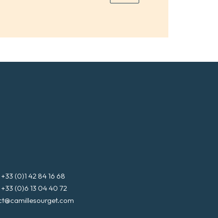
3 (0)1 42 84 16 68
3 (0)6 13 04 40 72
ct@camillesourget.com