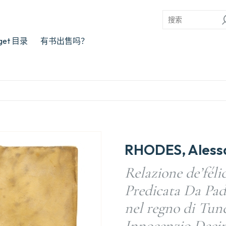
rget 目录
有书出售吗？
RHODES, Aless
Relazione de’féli
Predicata Da Pad
nel regno di Tunc
Innocenzio Deci