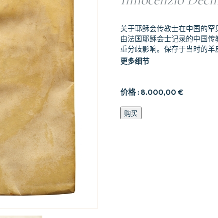
关于耶稣会传教士在中国的罕
由法国耶稣会士记录的中国传
重分歧影响。保存于当时的羊
更多细节
价格 :
8.000,00
€
Relazione
购买
de'fe9lici
successi
della
Santa
Fede
Predicata
Da
Padri
della
Compagnia
di
Giesu