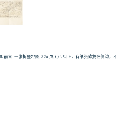
nel
regno
di
Tunchino
alla
santita
di
N.
S.
PP
Innocenzio
Decimo.
 空白页, 8 ff. 前言, 一张折叠地图, 326 页, (I) f. 纠正，有纸张修
数
。
量