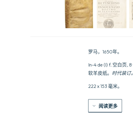
罗马，1650年。
In-4 de (I) f.
软羊皮纸。
时代装订
222 x 153 毫米。
阅读更多