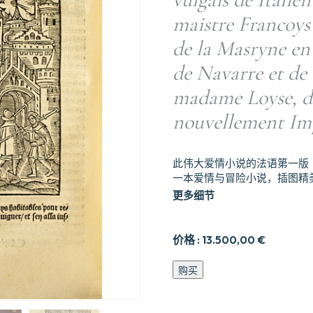
maistre Francoys
de la Masryne en 
de Navarre et de 
madame Loyse, du
nouvellement Imp
此伟大爱情小说的法语第一版
一本爱情与冒险小说，插图精
更多细节
价格 :
13.500,00
€
Dialogue
购买
treselegant
intitule
le