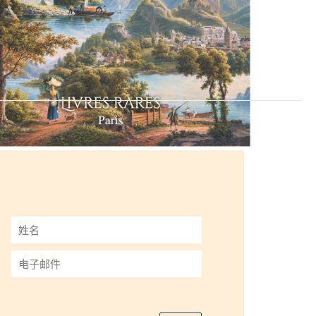
姓
名
*
电
子
邮
件
*