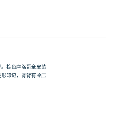
饰大写字母。棕色摩洛哥全皮装
菱形印记，脊背有冷压
。