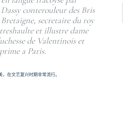
 Dassy conterouleur des Bris
Bretaigne, secretaire du roy
treshaulte et illustre dame
chesse de Valentinois et
rime a Paris.
美，在文艺复兴时期非常流行。