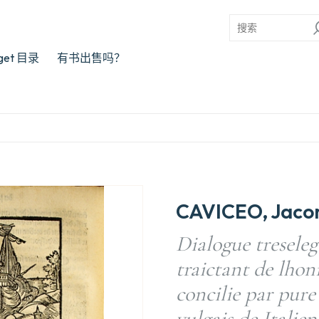
rget 目录
有书出售吗？
CAVICEO, Jac
Dialogue treseleg
traictant de lho
concilie par pure 
vulgais de Italie