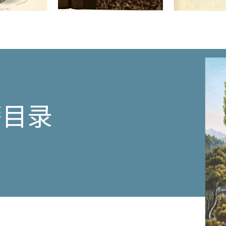
nouvellement
Imprime
a
Paris.
数
量
籍目录