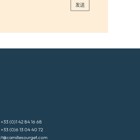
发送
3 (0)1 42 84 16 68
3 (0)6 13 04 40 72
ct@camillesourget.com