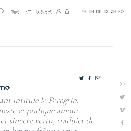
FR
EN
DE
ES
ZH
KO
新闻
书店
联系方式
omo
ant intitule le Peregrin,
nneste et pudique amour
et sincere vertu, traduict de
n en langue frâcoyse par