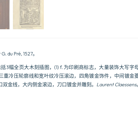
Peregrin,
traictant
de
lhonneste
et
pudique
amour
concilie
par
pure
 G. du Pré, 1527。
et
sincere
f., 169 ff. 包括3幅全页大木刻插图，(1) f. 为印刷商标志，大量装
vertu,
traduict
三重冷压轮廓线和宽叶纹冷压滚边，四角镀金饰件，中间镀金
de
口双金线，大内侧金滚边，刀口镀金并雕刻。
Laurent Claessens
vulgais
de
Italien
en
langue
frâcoyse
par
maistre
Francoys
Dassy