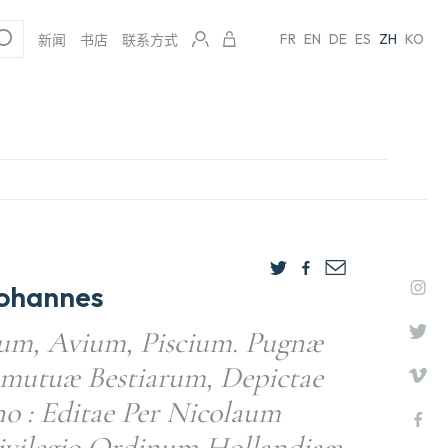
FR
EN
DE
ES
ZH
KO
新闻
书店
联系方式
ohannes
rum, Avium, Piscium. Pugnæ
 mutuæ Bestiarum, Depictae
o : Editae Per Nicolaum
ivilegio Ordinum Hollandiaæ