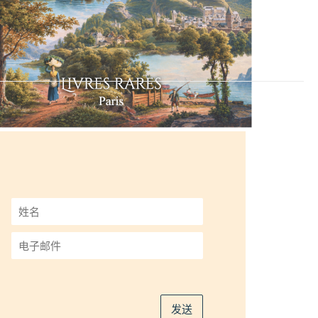
姓
名
*
电
子
邮
件
*
发送