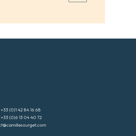
3 (0)1 42 84 16 68
3 (0)6 13 04 40 72
ct@camillesourget.com