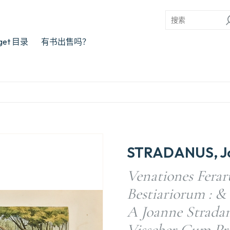
rget 目录
有书出售吗？
STRADANUS, J
Venationes Fera
Bestiariorum : &
A Joanne Stradan
Visscher Cum Pr