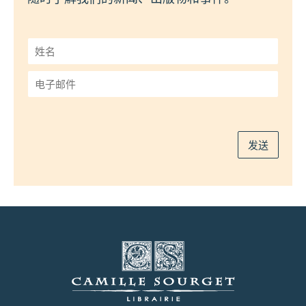
姓
名
*
电
子
邮
件
*
发送