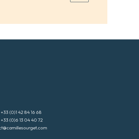
3 (0)1 42 84 16 68
3 (0)6 13 04 40 72
ct@camillesourget.com