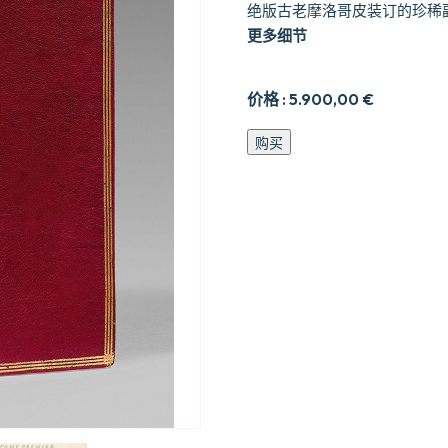
绝版古老摩洛哥皮装订的珍稀副
更多细节
价格 :
5.900,00
€
Fe9eries
购买
nouvelles.
数
量