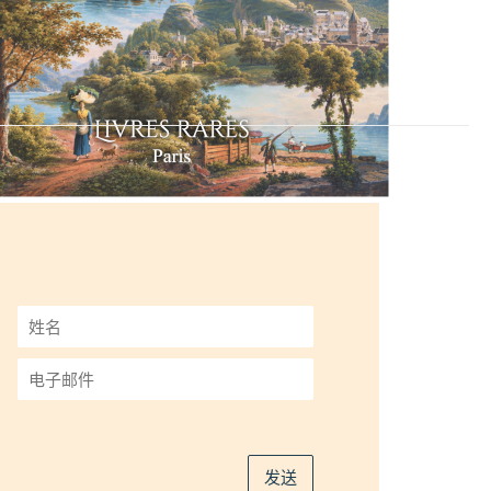
姓
名
*
电
子
邮
件
*
发送