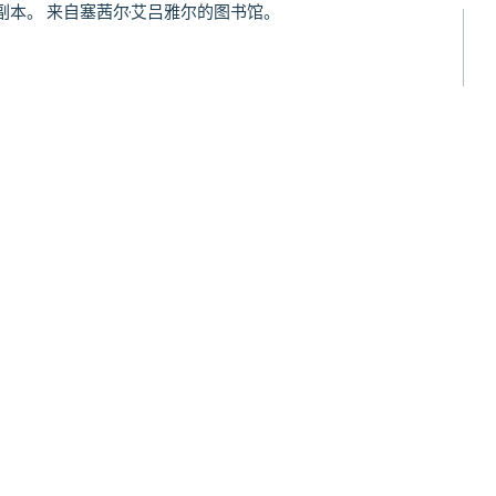
本。 来自塞茜尔·艾吕雅尔的图书馆。