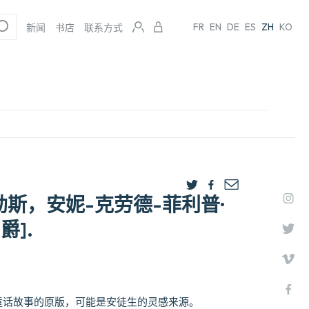
FR
EN
DE
ES
ZH
KO
新闻
书店
联系方式
凯勒斯，安妮-克劳德-菲利普·
爵].
版的14篇童话故事的原版，可能是安徒生的灵感来源。