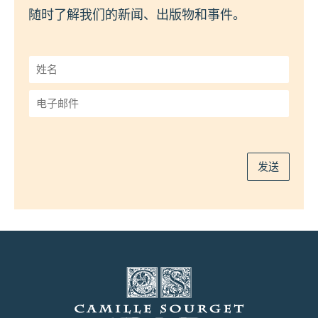
随时了解我们的新闻、出版物和事件。
姓
名
*
电
子
邮
件
*
发送