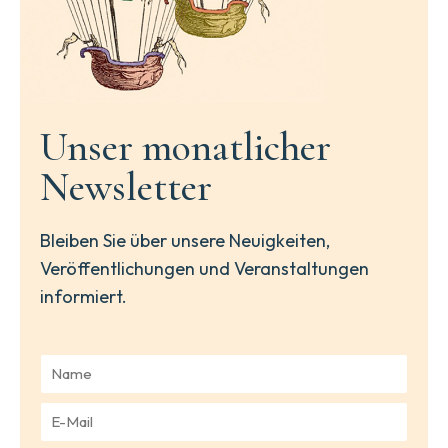
Unser monatlicher
Newsletter
Bleiben Sie über unsere Neuigkeiten,
Veröffentlichungen und Veranstaltungen
informiert.
N
a
m
E
e
-
*