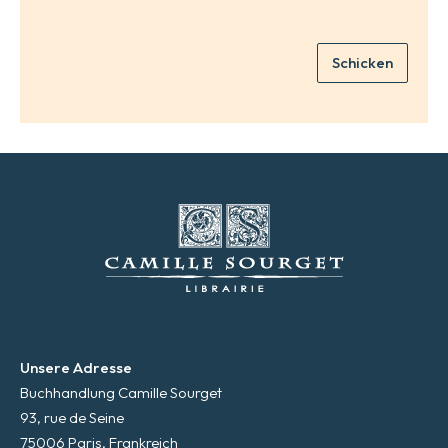
M
a
i
Schicken
l
*
Unsere Adresse
Buchhandlung Camille Sourget
93, rue de Seine
75006 Paris, Frankreich