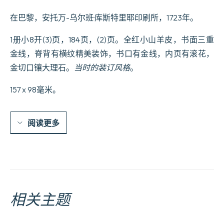
de
在巴黎，安托万-乌尔班·库斯特里耶印刷所，1723年。
l08glise
de
Reims.
1册小8开(3)页，184页，(2)页。全红小山羊皮，书面三重
数
金线，脊背有横纹精美装饰，书口有金线，内页有滚花，
量
金切口镶大理石。
当时的装订风格
。
157 x 98毫米。
阅读更多
相关主题