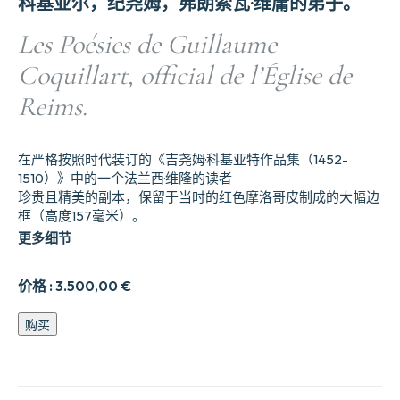
科基亚尔，纪尧姆，弗朗索瓦·维庸的弟子。
Les Poésies de Guillaume
Coquillart, official de l’Église de
Reims.
在严格按照时代装订的《吉尧姆·科基亚特作品集（1452-
1510）》中的一个法兰西·维隆的读者
珍贵且精美的副本，保留于当时的红色摩洛哥皮制成的大幅边
框（高度157毫米）。
更多细节
价格 :
3.500,00
€
Les
购买
Pobsies
de
Guillaume
Coquillart,
official