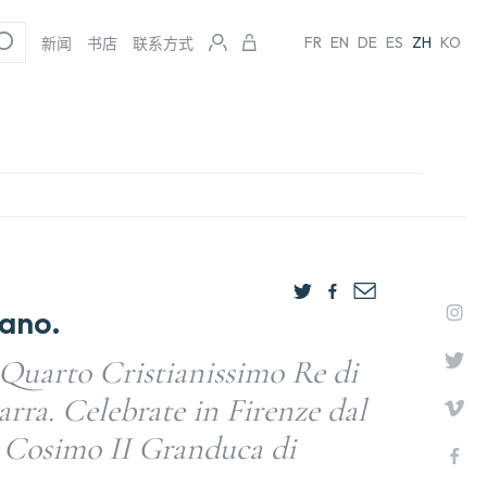
FR
EN
DE
ES
ZH
KO
新闻
书店
联系方式
oano.
 Quarto Cristianissimo Re di
arra. Celebrate in Firenze dal
 Cosimo II Granduca di