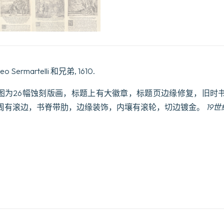
 Sermartelli 和兄弟, 1610.
插图为26幅蚀刻版画，标题上有大徽章，标题页边缘修复，旧时
周有滚边，书脊带肋，边缘装饰，内壤有滚轮，切边镀金。
19世