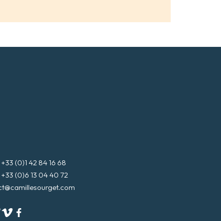
3 (0)1 42 84 16 68
3 (0)6 13 04 40 72
ct@camillesourget.com