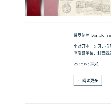
佛罗伦萨, Bartolommeo
小对开本，51页，
摩洛哥革装，封面四
263 x 193 毫米.
阅读更多