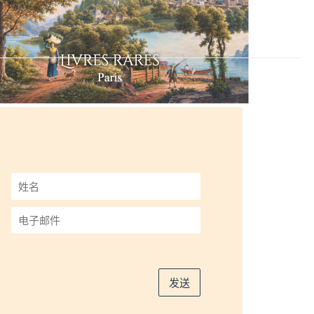
姓
名
*
电
子
邮
件
*
发送