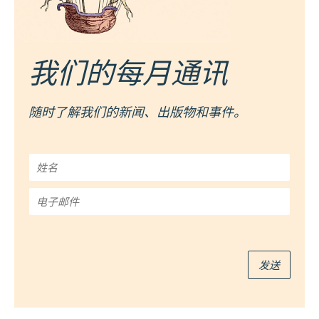
我们的每月通讯
随时了解我们的新闻、出版物和事件。
姓
名
*
电
子
邮
件
*
发送