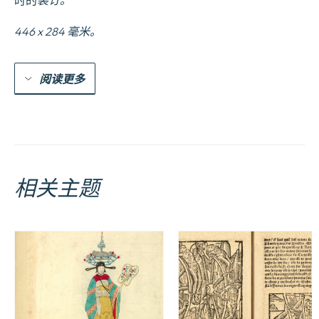
时的
装订
。
les
costes
446 x 284 毫米。
Marines
Occidentalles
&
Septentrionnalles7.slfm
阅读更多
liedde...
Traduict
de
Flaman
en
François
par
Paul
相关主题
Yvounet.
数
量