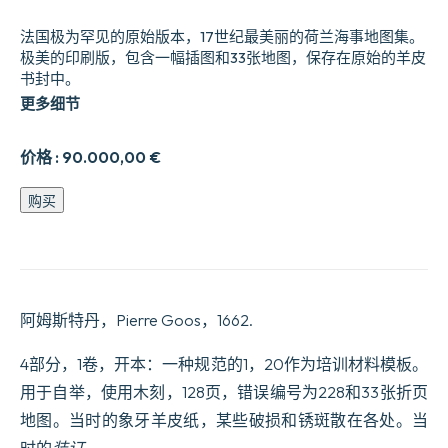
法国极为罕见的原始版本，17世纪最美丽的荷兰海事地图集。
极美的印刷版，包含一幅插图和33张地图，保存在原始的羊皮
书封中。
更多细节
价格 :
90.000,00
€
Le
购买
Grand
&
Nouveau
Miroir
ou
Flambeau,
阿姆斯特丹，Pierre Goos，1662.
De
la
Mer
4部分，1卷，开本：一种规范的1，20作为培训材料模板。
contenant
用于自举，使用木刻，128页，错误编号为228和33张折页
la
description
地图。当时的象牙羊皮纸，某些破损和锈斑散在各处。当
de
toutes