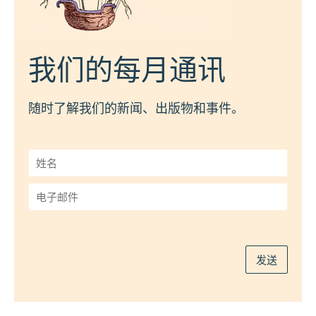
我们的每月通讯
随时了解我们的新闻、出版物和事件。
姓
名
*
电
子
邮
件
*
发送