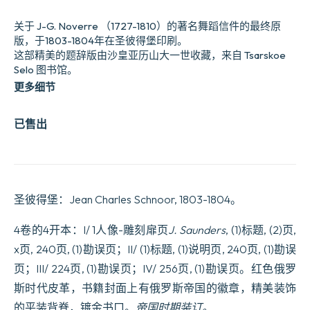
关于 J-G. Noverre （1727-1810）的著名舞蹈信件的最终原
版，于1803-1804年在圣彼得堡印刷。
这部精美的题辞版由沙皇亚历山大一世收藏，来自 Tsarskoe
Selo 图书馆。
更多细节
已售出
圣彼得堡：Jean Charles Schnoor, 1803-1804。
4卷的4开本：I/ 1人像-雕刻扉页
J. Saunders
, (1)标题, (2)页,
x页, 240页, (1)勘误页；II/ (1)标题, (1)说明页, 240页, (1)勘误
页；III/ 224页, (1)勘误页；IV/ 256页, (1)勘误页。红色俄罗
斯时代皮革，书籍封面上有俄罗斯帝国的徽章，精美装饰
的平装背脊，镀金书口。
帝国时期装订。