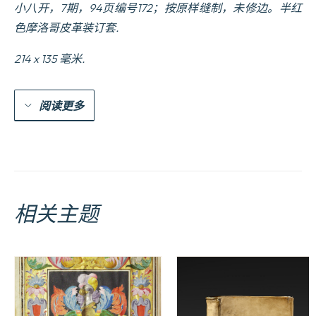
小八开，7期，94页编号172；按原样缝制，未修边。半红
色摩洛哥皮革装订套.
214 x 135 毫米.
阅读更多
相关主题