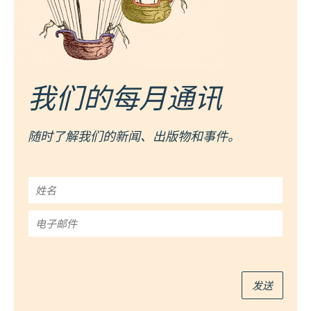
我们的每月通讯
随时了解我们的新闻、出版物和事件。
姓
名
*
电
子
邮
件
*
发送