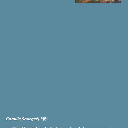
Camille Sourget目录