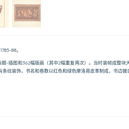
，1785-88。
标题-插图和362幅版画（其中2幅重复两次）。当时装帧成整
有条纹装饰，书名和卷数以红色和绿色摩洛哥皮革制成，书边镀