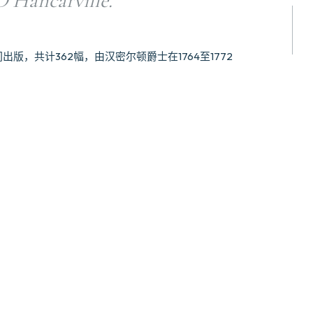
D’Hancarville.
年间出版，共计362幅，由汉密尔顿爵士在1764至1772