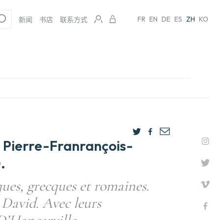
FR
EN
DE
ES
ZH
KO
新闻
书店
联系方式
ierre-Franrançois-
.
ues, grecques et romaines.
 David. Avec leurs