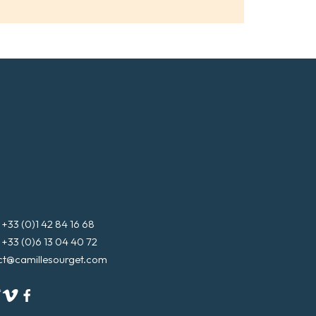
3 (0)1 42 84 16 68
3 (0)6 13 04 40 72
ct@camillesourget.com