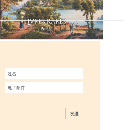
姓
名
*
电
子
邮
件
*
发送