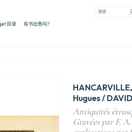
rget 目录
有书出售吗？
HANCARVILLE, P
Hugues / DAVID
Antiquités étrusq
Gravées par F. A.