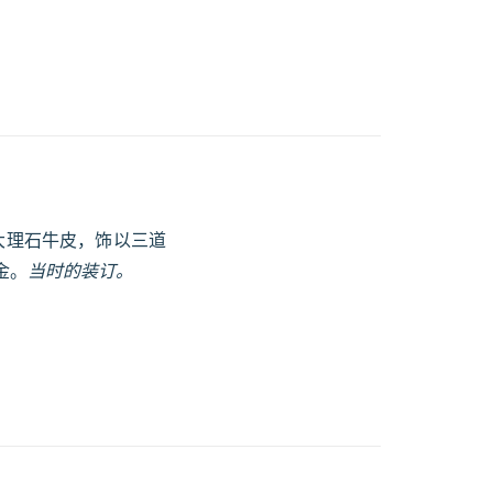
块大理石牛皮，饰以三道
金。
当时的装订。