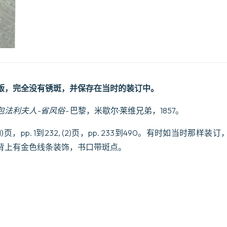
版，完全没有锈斑，并保存在当时的装订中。
包法利夫人-省风俗-
巴黎，米歇尔·莱维兄弟，1857。
1)页，pp. 1到232, (2)页，pp. 233到490。有时如当时那
背上有金色线条装饰，书口带斑点。