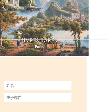
姓
名
*
电
子
邮
件