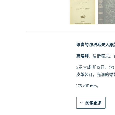
珍贵的
包法利夫人
原
弗洛拜
，居斯塔夫。
2卷合成1册12开，含(
皮革装订，光滑的脊
175 x 111 mm。
阅读更多