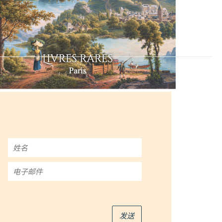
姓
名
*
电
子
邮
件
*
发送