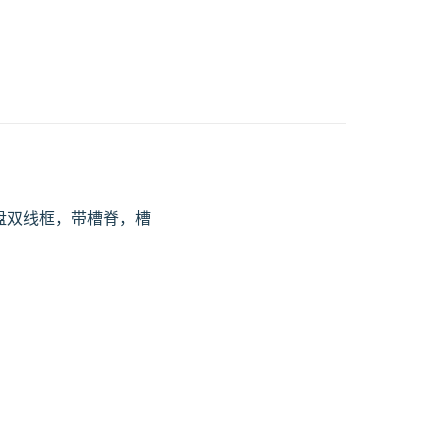
，罗盘双线框，带槽脊，槽