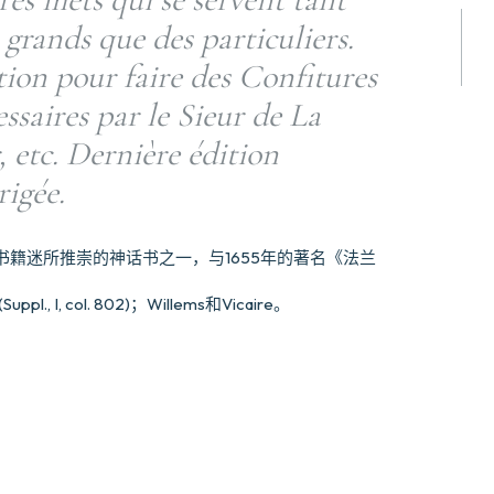
 grands que des particuliers.
ion pour faire des Confitures
essaires par le Sieur de La
 etc. Dernière édition
igée.
籍迷所推崇的神话书之一，与1655年的著名《法兰
., I, col. 802)；Willems和Vicaire。