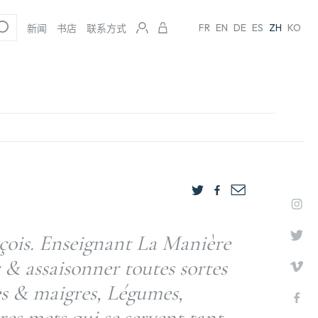
FR
EN
DE
ES
ZH
KO
新闻
书店
联系方式
nçois. Enseignant La Manière
 & assaisonner toutes sortes
es & maigres, Légumes,
tres mets qui se servent tant