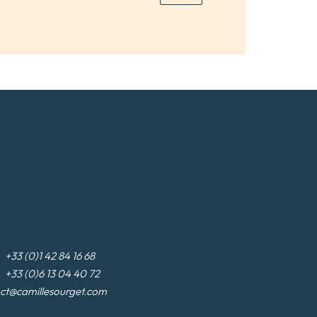
3 (0)1 42 84 16 68
33 (0)6 13 04 40 72
ct@camillesourget.com