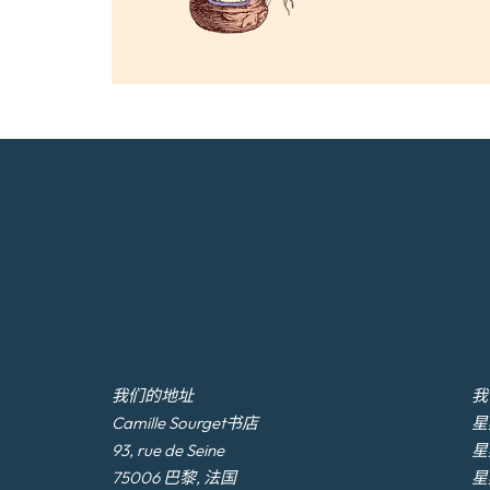
我们的地址
我
Camille Sourget书店
星期
93, rue de Seine
星
75006 巴黎, 法国
星