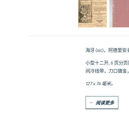
海牙 (sic)，阿德里安
小型十二开, 6 页分
间冷线带，刀口镀金
127 x 74 毫米。
阅读更多