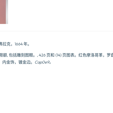
·弗拉克，1664 年。
页限额, 包括雕刻图眼。, 426 页和 (14) 页图表。红色摩洛哥革
，内金饰，镀金边。
Cap0e9
。