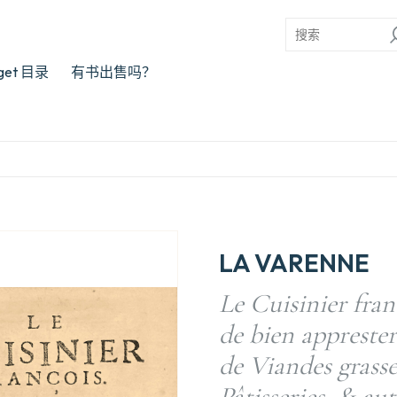
rget 目录
有书出售吗？
LA VARENNE
Le Cuisinier fra
de bien apprester
de Viandes grass
Pâtisseries, & au