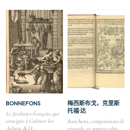
BONNEFONS
梅西斯布戈，克里斯
托福·达
Le Jardinier françois, qui
enseigne à Cultiver les
Banchetti, compositioni di
Arbres, & H...
vivande, et apparecchio