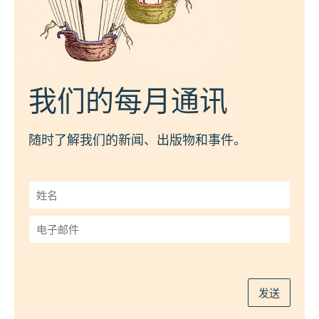
我们的每月通讯
随时了解我们的新闻、出版物和事件。
姓
名
*
电
子
邮
件
*
发送