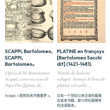
SCAPPI, Bartolomeo,
PLATINE en françoys
SCAPPI,
[Bartolomeo Sacchi
Bartolomeo。
dit] (1421-1481).
Opera di M. Bartolomeo
Platine de honeste
Scappi, cvoco secreto di
volupté. Sensuyt le livre de
Papa Pio Quinto, di...
platine très utile ...
Scappi, « 厨房的米开朗基罗 »。
过去一个世纪以来记录的最美
古装本书籍，是16世纪最稀有
的法语版本。