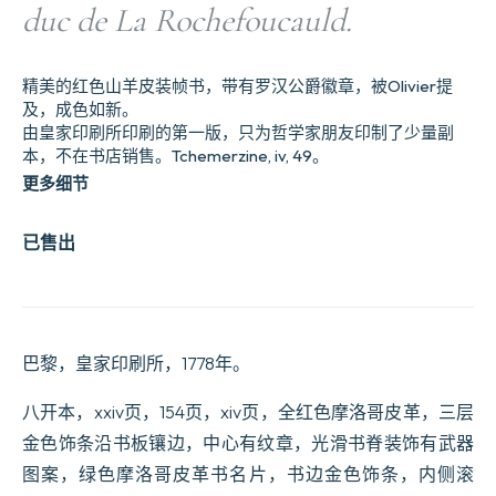
duc de La Rochefoucauld.
精美的红色山羊皮装帧书，带有罗汉公爵徽章，被Olivier提
及，成色如新。
由皇家印刷所印刷的第一版，只为哲学家朋友印制了少量副
本，不在书店销售。Tchemerzine, iv, 49。
更多细节
已售出
巴黎，皇家印刷所，1778年。
八开本，xxiv页，154页，xiv页，全红色摩洛哥皮革，三层
金色饰条沿书板镶边，中心有纹章，光滑书脊装饰有武器
图案，绿色摩洛哥皮革书名片，书边金色饰条，内侧滚