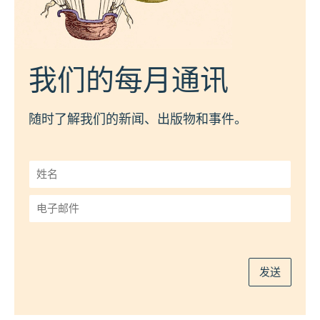
我们的每月通讯
随时了解我们的新闻、出版物和事件。
姓
名
*
电
子
邮
件
*
发送