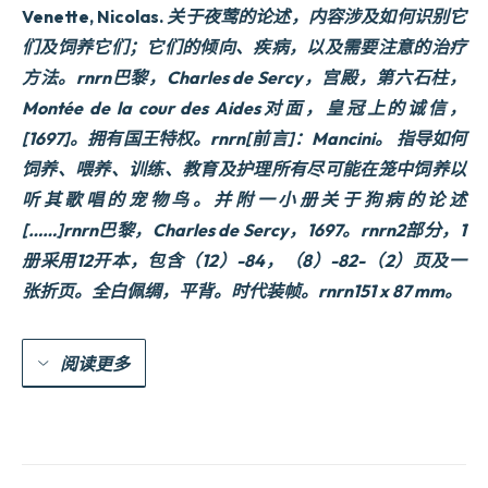
Venette,
Nicolas.
关于夜莺的论述，内容涉及如何识别它
de
les
们及饲养它们；它们的倾向、疾病，以及需要注意的治疗
connaeetre
&
方法。
rnrn巴黎，Charles de Sercy，宫殿，第六石柱，
de
Montée de la cour des Aides对面，皇冠上的诚信，
les
e9lever
[1697]。拥有国王特权。rnrn[前言]：
Mancini
。
指导如何
;
饲养、喂养、训练、教育及护理所有尽可能在笼中饲养以
leurs
inclinations,
听其歌唱的宠物鸟。并附一小册关于狗病的论述
leurs
[……]rnrn巴黎，Charles de Sercy，1697。rnrn2部分，1
maladies,
&
册采用12开本，包含（12）-84，（8）-82-（2）页及一
les
张折页。全白佩绸，平背。
时代装帧
。rnrn151 x 87 mm。
reme8des
que2€til
faut
observer
阅读更多
pour
les
gue9rir.
数
量