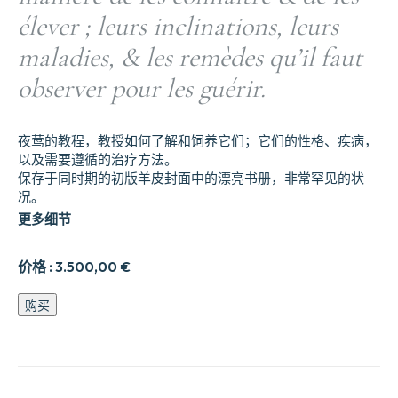
élever ; leurs inclinations, leurs
maladies, & les remèdes qu’il faut
observer pour les guérir.
夜莺的教程，教授如何了解和饲养它们；它们的性格、疾病，
以及需要遵循的治疗方法。
保存于同时期的初版羊皮封面中的漂亮书册，非常罕见的状
况。
更多细节
价格 :
3.500,00
€
Traite9
购买
du
rossignol,
qui
enseigne
la
manie8re