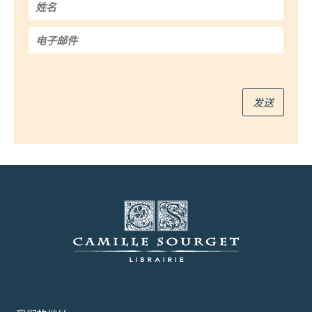
姓
名
*
电
子
邮
件
*
发送