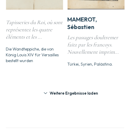
MAMEROT,
Tapisseries du Roi, où sont
Sébastien
représentez les quatre
éléments et les ...
Les passages doultremer
faitz par les francoys.
Die Wandteppiche, die von
Nouvellement imprim...
König Louis XIV für Versailles
bestellt wurden
Türkei, Syrien, Palästina.
Weitere Ergebnisse laden