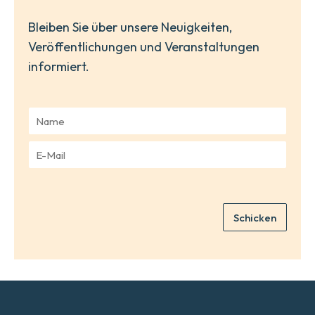
Bleiben Sie über unsere Neuigkeiten,
Veröffentlichungen und Veranstaltungen
informiert.
N
a
m
E
e
-
*
M
a
i
Schicken
l
*