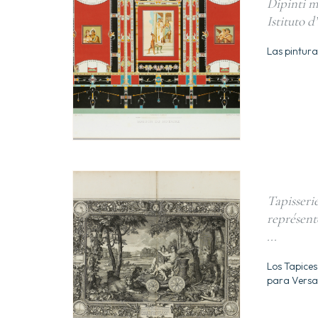
Dipinti m
Istituto 
Las pintur
Tapisserie
représente
...
Los Tapices
para Versal