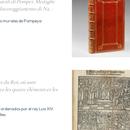
urali di Pompei. Medaglie
d’Incoraggiamento di Na...
as murales de Pompeya
s du Roi, où sont
z les quatre éléments et les
 ordenados por el rey Luis XIV
les