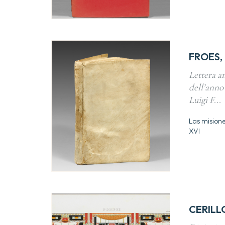
FROES, 
Lettera a
dell’anno
Luigi F...
Las misiones
XVI
CERILL