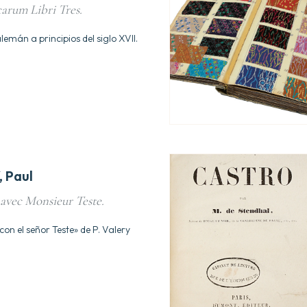
rum Libri Tres.
lemán a principios del siglo XVII.
 Paul
 avec Monsieur Teste.
con el señor Teste» de P. Valery