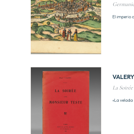
Germanica
El imperio a
VALERY,
La Soirée
«La velada 