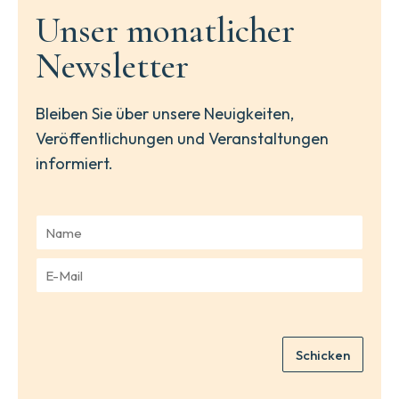
Unser monatlicher
Newsletter
Bleiben Sie über unsere Neuigkeiten,
Veröffentlichungen und Veranstaltungen
informiert.
N
a
m
E
e
-
*
M
a
i
Schicken
l
*