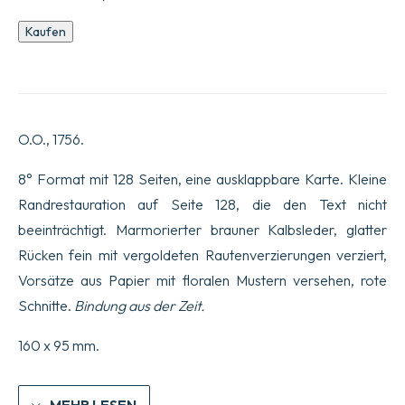
Gegenwärtiger
Kaufen
Zustand
von
Pennsylvania,
wo
man
die
O.O., 1756.
Einzelheiten
dessen
findet,
8° Format mit 128 Seiten, eine ausklappbare Karte. Kleine
was
Randrestauration auf Seite 128, die den Text nicht
dort
seit
beeinträchtigt. Marmorierter brauner Kalbsleder, glatter
der
Rücken fein mit vergoldeten Rautenverzierungen verziert,
Niederlage
von
Vorsätze aus Papier mit floralen Mustern versehen, rote
General
Braddock
Schnitte.
Bindung aus der Zeit.
bis
zur
160 x 95 mm.
Einnahme
von
Oswego
passiert
MEHR LESEN