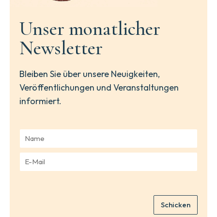
Unser monatlicher
Newsletter
Bleiben Sie über unsere Neuigkeiten,
Veröffentlichungen und Veranstaltungen
informiert.
N
a
m
E
e
-
*
M
a
i
Schicken
l
*