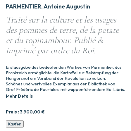
PARMENTIER, Antoine Augustin
Traité sur la culture et les usages
des pommes de terre, de la patate
et du topinambour. Publié &
imprimé par ordre du Roi.
Erstausgabe des bedeutenden Werkes von Parmentier, das
Frankreich ermöglichte, die Kartoffel zur Bekämpfung der
Hungersnot am Vorabend der Revolution zu nutzen.
Schönes und wertvolles Exemplar aus der Bibliothek von
Graf Frédéric de Pourtàles, mit wappenführendem Ex-Libris.
Mehr Details
Preis :
3.900,00
€
Abhandlung
Kaufen
über