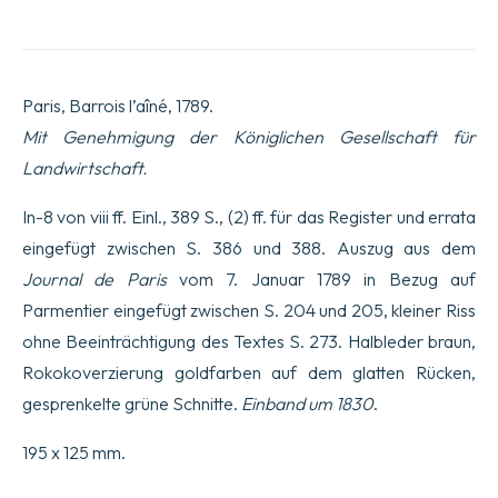
den
Anbau
und
die
Nutzung
Paris, Barrois l’aîné, 1789.
von
Kartoffeln,
Mit Genehmigung der Königlichen Gesellschaft für
Süßkartoffeln
Landwirtschaft.
und
Topinambur.
Veröffentlicht
In-8 von viii ff. Einl., 389 S., (2) ff. für das Register und errata
&
eingefügt zwischen S. 386 und 388. Auszug aus dem
gedruckt
im
Journal de Paris
vom 7. Januar 1789 in Bezug auf
Auftrag
des
Parmentier eingefügt zwischen S. 204 und 205, kleiner Riss
Königs.
ohne Beeinträchtigung des Textes S. 273. Halbleder braun,
Menge
Rokokoverzierung goldfarben auf dem glatten Rücken,
gesprenkelte grüne Schnitte.
Einband um 1830
.
195 x 125 mm.