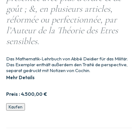
goût ; &, en plusieurs articles,
réformée ou perfectionnée, par
l’Auteur de la Théorie des Etres
sensibles.
Das Mathematik-Lehrbuch von Abbé Deidier für das Militär.
Das Exemplar enthält außerdem den Traité de perspective,
separat gedruckt mit Notizen von Cochin.
Mehr Details
Preis :
4.500,00
€
Ele9ments
Kaufen
ge9ne9raux
des
principales
parties
de