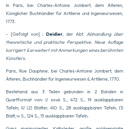
mathe9matiques,
In Paris, bei Charles-Antoine Jombert, dem Älteren,
ne9cessaires
e0
Königlicher Buchhändler für Artillerie und Ingenieurwesen,
l2artillerie
1773.
et
au
ge9nie.
– [Gefolgt von] :
Deidier
, der Abt.
Abhandlung über
Nouvelle
theoretische und praktische Perspektive. Neue Auflage
e9dition,
Dirige9e,
korrigiert & erweitert mit Anmerkungen eines berühmten
rectifie9e,
pre9sente9e
Künstlers
.
avec
plus
Paris, Rue Dauphine, bei Charles-Antoine Jombert, dem
dfordre
&
Älteren, Buchhändler für Ingenieurwesen & Artillerie, 1770.
de
go5ft
Bestehend aus 3 Teilen gebunden in 2 Bänden in
;
&,
Quartformat von: I/ xxviii S., 472 S., 19 ausklappbaren
en
Tafeln; II/ (2) Blätter, 410 S., 28 ausklappbaren Tafeln, (1)
plusieurs
articles,
Blatt, iv S., 124 S., 15 ausklappbaren Tafeln.
re9forme9e
ou
Ganz marmoriertes Kalbsleder, große goldgeprägte