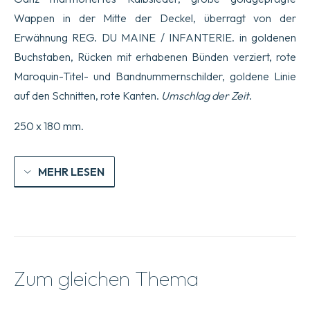
perfectionne9e,
par
Wappen in der Mitte der Deckel, überragt von der
l2Auteur
Erwähnung REG. DU MAINE / INFANTERIE. in goldenen
de
la
Buchstaben, Rücken mit erhabenen Bünden verziert, rote
The9orie
Maroquin-Titel- und Bandnummernschilder, goldene Linie
des
Etres
auf den Schnitten, rote Kanten.
Umschlag der Zeit
.
sensibles.
Menge
250 x 180 mm.
MEHR LESEN
Zum gleichen Thema