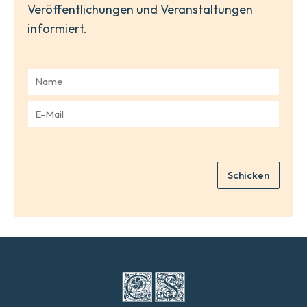
Veröffentlichungen und Veranstaltungen
informiert.
N
a
m
E
e
-
*
M
a
i
Schicken
l
*