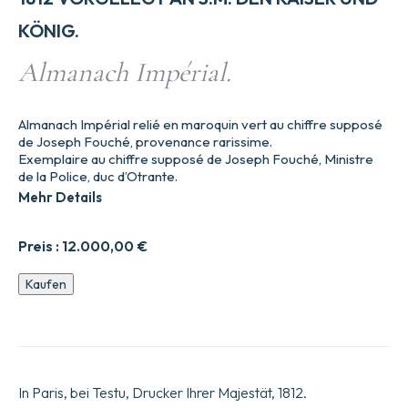
KÖNIG.
Almanach Impérial.
Almanach Impérial relié en maroquin vert au chiffre supposé
de Joseph Fouché, provenance rarissime.
Exemplaire au chiffre supposé de Joseph Fouché, Ministre
de la Police, duc d’Otrante.
Mehr Details
Preis :
12.000,00
€
Almanach
Kaufen
Impe9rial.
Menge
In Paris, bei Testu, Drucker Ihrer Majestät, 1812.