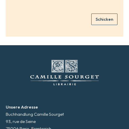
M
a
i
Schicken
l
*
Unsere Adresse
Buchhandlung Camille Sourget
93, rue de Seine
75006 Paris, Frankreich