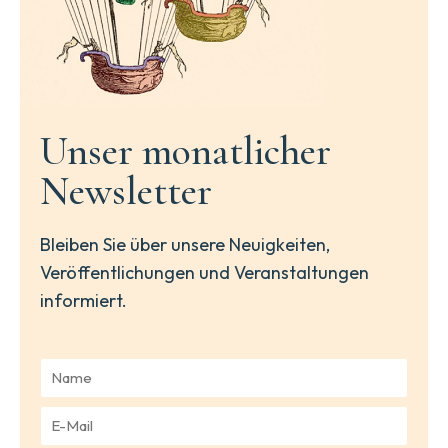
Unser monatlicher
Newsletter
Bleiben Sie über unsere Neuigkeiten,
Veröffentlichungen und Veranstaltungen
informiert.
N
a
m
E
e
-
*