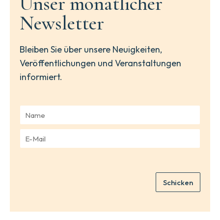
Unser monatlicher
Newsletter
Bleiben Sie über unsere Neuigkeiten,
Veröffentlichungen und Veranstaltungen
informiert.
N
a
m
E
e
-
*
M
a
i
Schicken
l
*