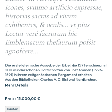
icones, svmmo artificio expressae,
historias sacras ad vivvm
exhibentes, & oculis… vt pius
Lector veré facrorum hic
Emblematum thefaurum pofsit
agnofcere…
Die erste lateinische Ausgabe der Bibel, die 1571 erschien, mit
200 wunderschönen Holzschnitten von Jost Amman (1539-
1591) in ihrem zeitgenössischen Pergament erhalten.
Aus den Bibliotheken Charles V. D. Elst und Nordkirchen.
Mehr Details
Preis :
15.000,00
€
Bibliorvm
Kaufen