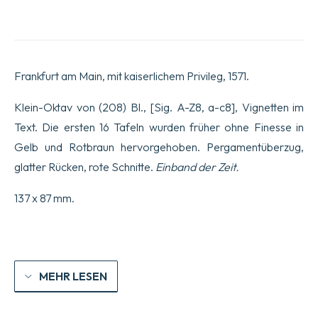
vtrivsqve
Testamenti
icones,
svmmo
artificio
expressae,
Frankfurt am Main, mit kaiserlichem Privileg, 1571.
historias
sacras
ad
Klein-Oktav von (208) Bl., [Sig. A-Z8, a-c8], Vignetten im
vivvm
Text. Die ersten 16 Tafeln wurden früher ohne Finesse in
exhibentes,
&
Gelb und Rotbraun hervorgehoben. Pergamentüberzug,
oculis...
glatter Rücken, rote Schnitte.
Einband der Zeit.
vt
pius
Lector
137 x 87 mm.
veré
facrorum
hic
Emblematum
thefaurum
pofsit
MEHR LESEN
agnofcere...
Menge