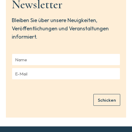
Newsletter
Bleiben Sie über unsere Neuigkeiten,
Veröffentlichungen und Veranstaltungen
informiert.
N
a
m
E
e
-
*
M
a
i
Schicken
l
*