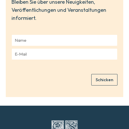
Bleiben Sie über unsere Neuigkeiten,
Veröffentlichungen und Veranstaltungen
informiert.
N
a
m
E
e
-
*
M
a
i
Schicken
l
*