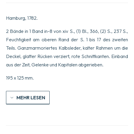
Staatsgefängnisse.
Posthumes
Werk,
Hamburg, 1782.
verfasst
im
Jahr
2 Bände in 1 Band in-8 von xiv S., (1) Bl., 366, (2) S., 237 S.,
1778.
Feuchtigkeit am oberen Rand der S. 1 bis 17 des zweiten
Menge
Teils. Ganzmarmoriertes Kalbsleder, kalter Rahmen um die
Deckel, glatter Rücken verziert, rote Schnittkanten. Einband
aus der Zeit, Gelenke und Kapitalen abgerieben.
195 x 125 mm.
MEHR LESEN