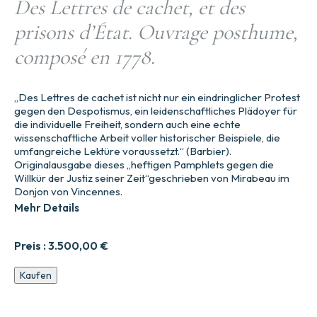
Des Lettres de cachet, et des
prisons d’État. Ouvrage posthume,
composé en 1778.
„Des Lettres de cachet ist nicht nur ein eindringlicher Protest
gegen den Despotismus, ein leidenschaftliches Plädoyer für
die individuelle Freiheit, sondern auch eine echte
wissenschaftliche Arbeit voller historischer Beispiele, die
umfangreiche Lektüre voraussetzt.“ (Barbier).
Originalausgabe dieses „heftigen Pamphlets gegen die
Willkür der Justiz seiner Zeit“geschrieben von Mirabeau im
Donjon von Vincennes.
Mehr Details
Preis :
3.500,00
€
Briefe
Kaufen
mit
Siegel
und