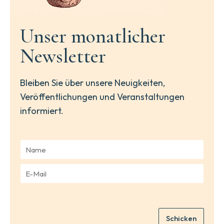
Unser monatlicher
Newsletter
Bleiben Sie über unsere Neuigkeiten,
Veröffentlichungen und Veranstaltungen
informiert.
N
a
m
E
e
-
*
M
a
i
Schicken
l