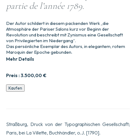
partie de l’année 1789.
Der Autor schildert in diesem packenden Werk „die
Atmosphäre der Pariser Salons kurz vor Beginn der
Revolution und beschreibt mit Zynismus eine Gesellschaft
von Privilegierten im Niedergang“.
Das persönliche Exemplar des Autors, in elegantem, rotem
Maroquin der Epoche gebunden.
Mehr Details
Preis :
3.500,00
€
Ein
Kaufen
Provinzler
in
Paris,
während
eines
Teils
Straßburg, Druck von der Typographischen Gesellschaft;
des
Jahres
Paris, bei La Villette, Buchhändler, o.J. [1790].