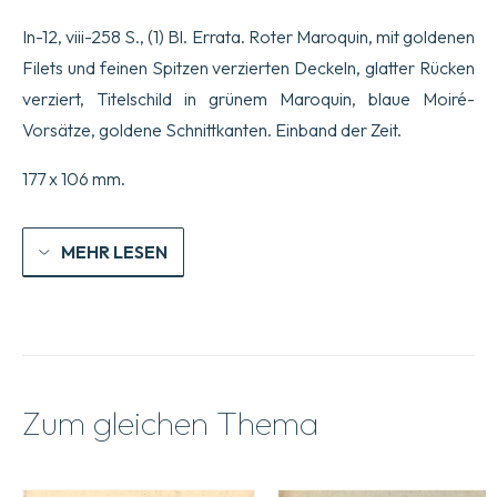
1789.
Menge
In-12, viii-258 S., (1) Bl. Errata. Roter Maroquin, mit goldenen
Filets und feinen Spitzen verzierten Deckeln, glatter Rücken
verziert, Titelschild in grünem Maroquin, blaue Moiré-
Vorsätze, goldene Schnittkanten. Einband der Zeit.
177 x 106 mm.
MEHR LESEN
Zum gleichen Thema