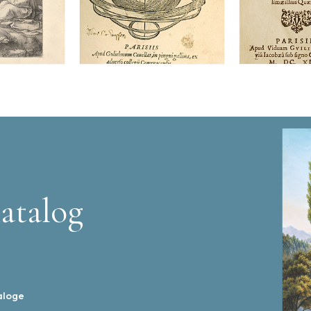
atalog
aloge