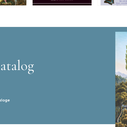
atalog
aloge