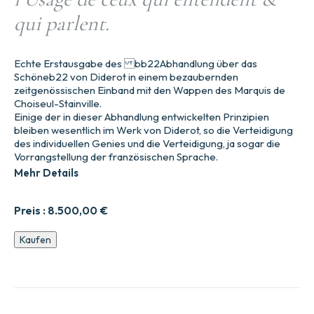
qui parlent.
Echte Erstausgabe des bb22Abhandlung über das
Schöneb22 von Diderot in einem bezaubernden
zeitgenössischen Einband mit den Wappen des Marquis de
Choiseul-Stainville.
Einige der in dieser Abhandlung entwickelten Prinzipien
bleiben wesentlich im Werk von Diderot, so die Verteidigung
des individuellen Genies und die Verteidigung, ja sogar die
Vorrangstellung der französischen Sprache.
Mehr Details
Preis :
8.500,00
€
Lettre
Kaufen
sur
les
sourds
et
muets,
A