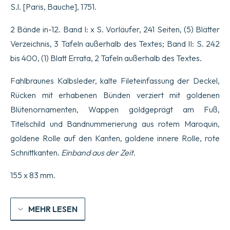
S.l. [Paris, Bauche], 1751.
l’Usage
de
ceux
2 Bände in-12. Band I: x S. Vorläufer, 241 Seiten, (5) Blätter
qui
Verzeichnis, 3 Tafeln außerhalb des Textes; Band II: S. 242
entendent
&
bis 400, (1) Blatt Errata, 2 Tafeln außerhalb des Textes.
qui
parlent.
Fahlbraunes Kalbsleder, kalte Fileteinfassung der Deckel,
Menge
Rücken mit erhabenen Bünden verziert mit goldenen
Blütenornamenten, Wappen goldgeprägt am Fuß,
Titelschild und Bandnummerierung aus rotem Maroquin,
goldene Rolle auf den Kanten, goldene innere Rolle, rote
Schnittkanten.
Einband aus der Zeit
.
155 x 83 mm.
MEHR LESEN