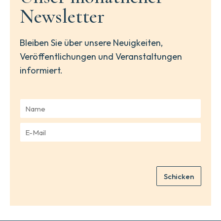
Newsletter
Bleiben Sie über unsere Neuigkeiten,
Veröffentlichungen und Veranstaltungen
informiert.
N
a
m
E
e
-
*
M
a
i
Schicken
l
*