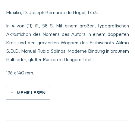
Sprache,
Die
Mexiko, D. Joseph Bernardo de Hogal, 1753.
D.
Carlos
de
In-4 von (11) ff., 58 S. Mit einem großen, typografischen
Tapia
Akrostichon des Namens des Autors in einem doppelten
Zenteno,
Kollege
Kreis und den gravierten Wappen des Erzbischofs Alilmo
im
S.D.D. Manuel Rubio Salinas. Moderne Bindung in braunem
Königlichen
und
Halbleder, glatter Rücken mit langem Titel.
Päpstlichen
Seminar,
196 x 140 mm.
diktiert…
Menge
MEHR LESEN