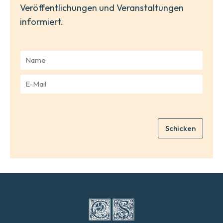
Veröffentlichungen und Veranstaltungen
informiert.
N
a
m
E
e
-
*
M
a
i
Schicken
l
*