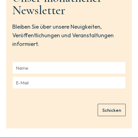
Newsletter
Bleiben Sie über unsere Neuigkeiten,
Veröffentlichungen und Veranstaltungen
informiert.
N
a
m
E
e
-
*
M
a
i
Schicken
l
*