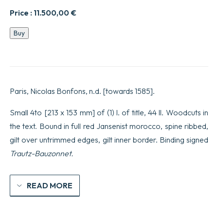
Price :
11.500,00
€
L’HISTOIRE
Buy
DU
NOBLE
ET
TRES
VAILLANT
ROY
Paris, Nicolas Bonfons, n.d. [towards 1585].
ALEXANDRE
LE
GRAND,
Small 4to [213 x 153 mm] of (1) l. of title, 44 ll. Woodcuts in
jadis
the text. Bound in full red Jansenist morocco, spine ribbed,
Roy
et
gilt over untrimmed edges, gilt inner border. Binding signed
Seigneur
Trautz-Bauzonnet.
de
tout
le
monde
READ MORE
:
&
des
grandes