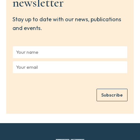
newsletter
Stay up to date with our news, publications
and events.
Y
o
u
Y
r
o
n
u
a
r
m
e
e
Subscribe
m
*
a
i
l
*