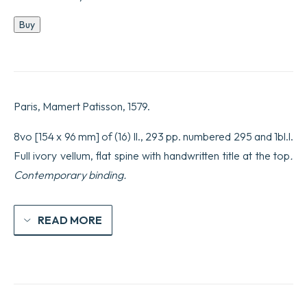
Project
Buy
du
livre
intitulé
De
la
precellence
Paris, Mamert Patisson, 1579.
du
langage
François.
8vo [154 x 96 mm] of (16) ll., 293 pp. numbered 295 and 1bl.l.
Le
Full ivory vellum, flat spine with handwritten title at the top
.
livre
au
Contemporary binding.
lecteur,
je
suis
joyeux
READ MORE
de
pouvoir
autant
plaire
Aux
bons
François,