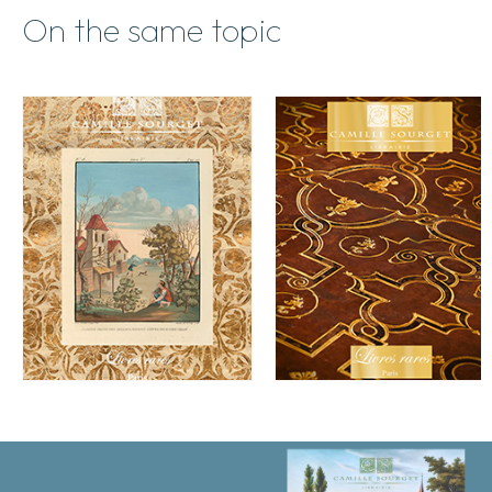
qu'aux
On the same topic
mauvais
veux
desplaire.
quantity