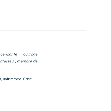
scendante ; ouvrage
 professeur, membre de
rs, untrimmed. Case.