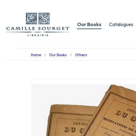
Our Books
Catalogues
Home
Our Books
Others