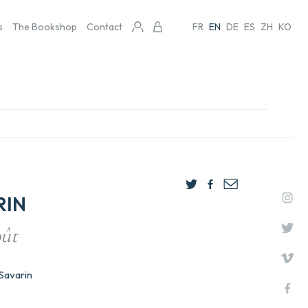
s
The Bookshop
Contact
FR
EN
DE
ES
ZH
KO
RIN
oût
-Savarin