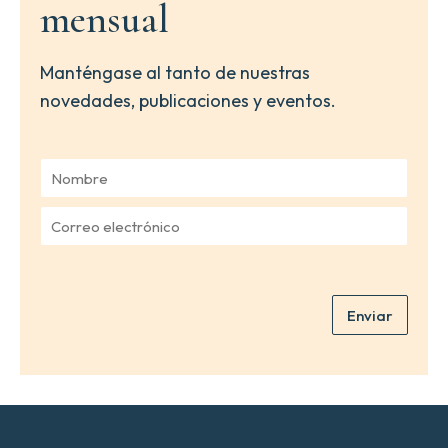
mensual
Manténgase al tanto de nuestras
novedades, publicaciones y eventos.
N
o
m
C
b
o
r
r
e
r
*
e
Enviar
o
e
l
e
c
t
r