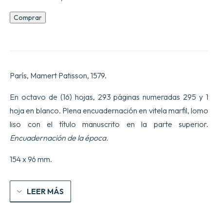
Proyecto
Comprar
del
libro
titulado
De
la
excelencia
París, Mamert Patisson, 1579.
del
lenguaje
Francés.
En octavo de (16) hojas, 293 páginas numeradas 295 y 1
El
hoja en blanco. Plena encuadernación en vitela marfil, lomo
libro
al
liso con el título manuscrito en la parte superior.
lector,
Encuadernación de la época.
estoy
feliz
de
154 x 96 mm.
poder
agradar
tanto
A
LEER MÁS
los
buenos
Franceses,