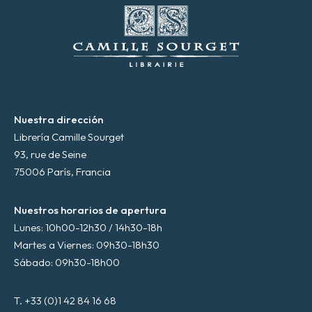
ó
n
i
c
o
*
Nuestra dirección
Librería Camille Sourget
93, rue de Seine
75006 París, Francia
Nuestros horarios de apertura
Lunes: 10h00-12h30 / 14h30-18h
Martes a Viernes: 09h30-18h30
Sábado: 09h30-18h00
T. +33 (0)1 42 84 16 68