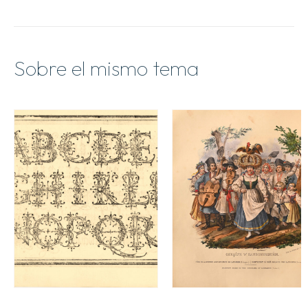
como
desagradar
a
los
malos.
Sobre el mismo tema
cantidad