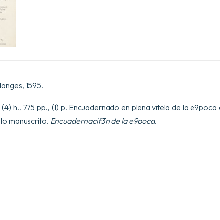
augmente9e,
Avec
un
advertissement
&
bref
examen,
sur
la
Response
langes, 1595.
faicte
e0
p., (4) h., 775 pp., (1) p. Encuadernado en plena vitela de la e9poca
la
troisiesme
ulo manuscrito.
Encuadernacif3n de la e9poca
.
verite9,
de
nouveau
imprime9e
e0
la
Rochelle.
cantidad