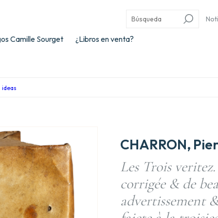
Not
os Camille Sourget
¿Libros en venta?
s ideas
CHARRON, Pier
Les Trois veritez
corrigée & de be
advertissement &
faicte à la troisi