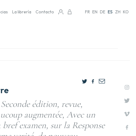
icias
La librería
Contacto
FR
EN
DE
ES
ZH
KO
re
. Seconde édition, revue,
aucoup augmentée, Avec un
 bref examen, sur la Response
esme verité, de nouveau