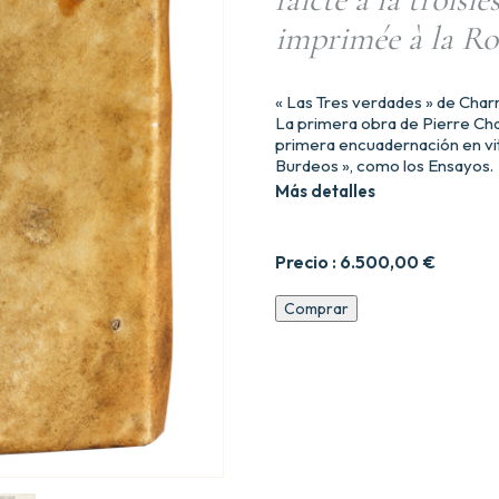
imprimée à la Ro
« Las Tres verdades » de Char
La primera obra de Pierre Cha
primera encuadernación en vit
Burdeos », como los Ensayos.
Más detalles
Precio :
6.500,00
€
Les
Comprar
Trois
veritez.
Seconde
9dition,
revue,
corrige9e
&
de
beaucoup